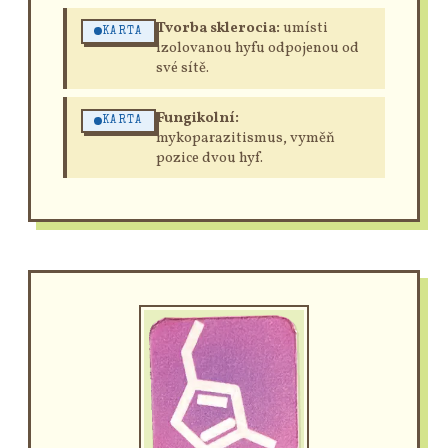
Tvorba sklerocia:
umísti
KARTA
izolovanou hyfu odpojenou od
své sítě.
Fungikolní:
KARTA
mykoparazitismus, vyměň
pozice dvou hyf.