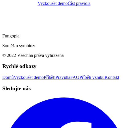
Vyzkoušet demo
Číst pravidla
Fungopia
Soutěž o symbiózu
© 2022 Všechna práva vyhrazena
Rychlé odkazy
Domů
Vyzkoušet demo
Příběh
Pravidla
FAQ
Příběh vzniku
Kontakt
Sledujte nás