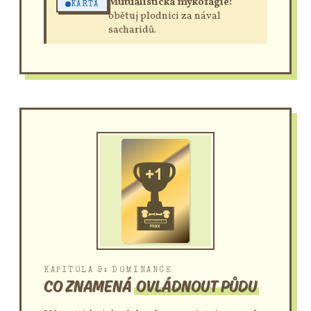
Mutualistická mykofagie:
KARTA
obětuj plodnici za nával
sacharidů.
KAPITOLA 9: DOMINANCE
CO ZNAMENÁ
OVLÁDNOUT PŮDU