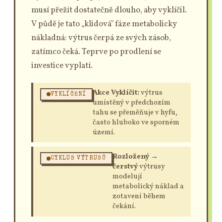
musí přežít dostatečně dlouho, aby vyklíčil.
V půdě je tato „klidová" fáze metabolicky
nákladná: výtrus čerpá ze svých zásob,
zatímco čeká. Teprve po prodlení se
investice vyplatí.
Akce Vyklíčit:
výtrus
VYKLÍČENÍ
umístěný v předchozím
tahu se přeměňuje v hyfu,
často hluboko ve sporném
území.
Rozložený →
CYKLUS VÝTRUSŮ
čerstvý
výtrusy
modelují
metabolický náklad a
zotavení během
čekání.