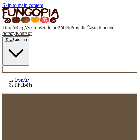
Skip to main content
Domů
Blog
Vyzkoušet demo
Příběh
Pravidla
Často kladené
dotazy
Kontakt
🇨🇿
Čeština
Domů
/
Příběh