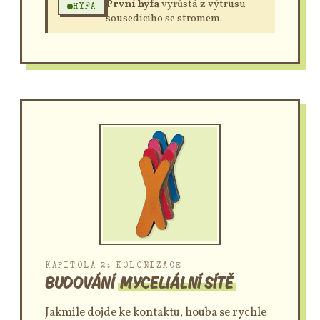
První hyfa
vyrůstá z výtrusu
HYFA
sousedícího se stromem.
KAPITOLA 2: KOLONIZACE
BUDOVÁNÍ
MYCELIÁLNÍ SÍTĚ
Jakmile dojde ke kontaktu, houba se rychle