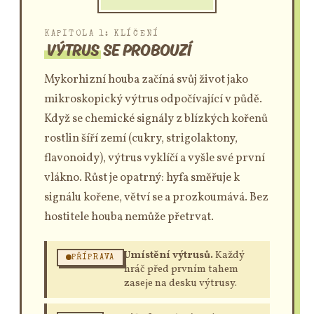
KAPITOLA 1: KLÍČENÍ
VÝTRUS
SE PROBOUZÍ
Mykorhizní houba začíná svůj život jako
mikroskopický výtrus odpočívající v půdě.
Když se chemické signály z blízkých kořenů
rostlin šíří zemí (cukry, strigolaktony,
flavonoidy), výtrus vyklíčí a vyšle své první
vlákno. Růst je opatrný: hyfa směřuje k
signálu kořene, větví se a prozkoumává. Bez
hostitele houba nemůže přetrvat.
Umístění výtrusů.
Každý
PŘÍPRAVA
hráč před prvním tahem
zaseje na desku výtrusy.