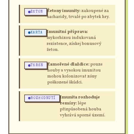
Žetony imunity:
zakoupené za
ŽETON
sacharidy, trvalé po zbytek hry.
Imunitní příprava:
KARTA
mykorhizou indukovaná
rezistence, získej bonusový
žeton.
Zamořené dlaždice:
pouze
TERÉN
houby s vysokou imunitou
mohou kolonizovat zóny
poškozené škůdci.
Imunita rozhoduje
ROZHODNUTÍ
remízy:
lépe
přizpůsobená houba
vyhrává sporné území.