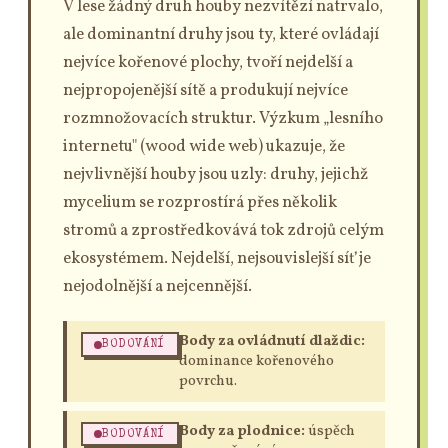
V lese žádný druh houby nezvítězí natrvalo,
ale dominantní druhy jsou ty, které ovládají
nejvíce kořenové plochy, tvoří nejdelší a
nejpropojenější sítě a produkují nejvíce
rozmnožovacích struktur. Výzkum „lesního
internetu" (wood wide web) ukazuje, že
nejvlivnější houby jsou uzly: druhy, jejichž
mycelium se rozprostírá přes několik
stromů a zprostředkovává tok zdrojů celým
ekosystémem. Nejdelší, nejsouvislejší síť je
nejodolnější a nejcennější.
Body za ovládnutí dlaždic:
BODOVÁNÍ
dominance kořenového
povrchu.
Body za plodnice:
úspěch
BODOVÁNÍ