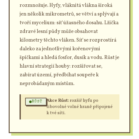
rozmnožuje. Hyfy, vláknitá vlákna široká
jen několik mikrometrů, se větví a splývají a
tvoří mycelium: síť úžasného dosahu. Lžička
zdravé lesní půdy může obsahovat
kilometry těchto vláken. Síť se rozprostírá
daleko za jednotlivými kořenovými
špičkami a hledá fosfor, dusík a vodu. Růst je
hlavní strategií houby: rozšiřovat se,
zabírat území, předbíhat soupeře k
neprobádaným místům.
Akce Růst:
rozšiř hyfu po
RŮST
libovolné volné hraně připojené
k tvé síti.