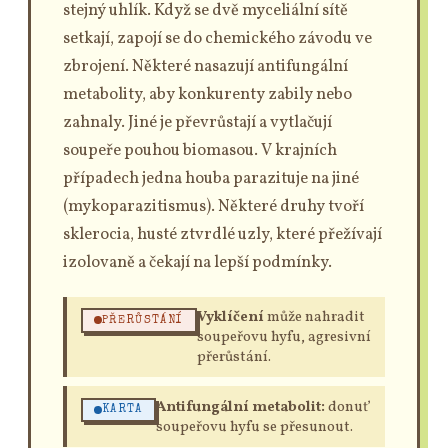
stejný uhlík. Když se dvě myceliální sítě
setkají, zapojí se do chemického závodu ve
zbrojení. Některé nasazují antifungální
metabolity, aby konkurenty zabily nebo
zahnaly. Jiné je převrůstají a vytlačují
soupeře pouhou biomasou. V krajních
případech jedna houba parazituje na jiné
(mykoparazitismus). Některé druhy tvoří
sklerocia, husté ztvrdlé uzly, které přežívají
izolovaně a čekají na lepší podmínky.
Vyklíčení
může nahradit
PŘERŮSTÁNÍ
soupeřovu hyfu, agresivní
přerůstání.
Antifungální metabolit:
donuť
KARTA
soupeřovu hyfu se přesunout.