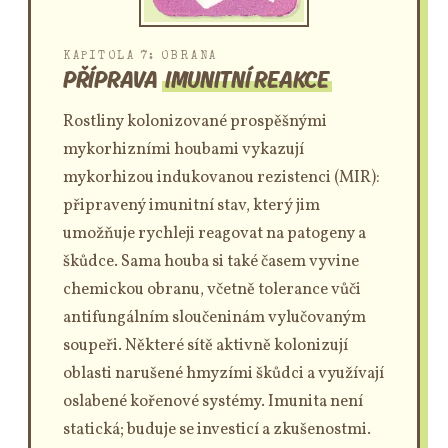
KAPITOLA 7: OBRANA
PŘÍPRAVA
IMUNITNÍ REAKCE
Rostliny kolonizované prospěšnými
mykorhizními houbami vykazují
mykorhizou indukovanou rezistenci (MIR):
připravený imunitní stav, který jim
umožňuje rychleji reagovat na patogeny a
škůdce. Sama houba si také časem vyvine
chemickou obranu, včetně tolerance vůči
antifungálním sloučeninám vylučovaným
soupeři. Některé sítě aktivně kolonizují
oblasti narušené hmyzími škůdci a využívají
oslabené kořenové systémy. Imunita není
statická; buduje se investicí a zkušenostmi.