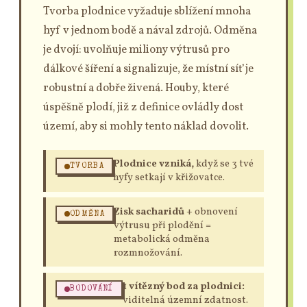
Tvorba plodnice vyžaduje sblížení mnoha
hyf v jednom bodě a nával zdrojů. Odměna
je dvojí: uvolňuje miliony výtrusů pro
dálkové šíření a signalizuje, že místní síť je
robustní a dobře živená. Houby, které
úspěšně plodí, již z definice ovládly dost
území, aby si mohly tento náklad dovolit.
Plodnice vzniká,
když se 3 tvé
TVORBA
hyfy setkají v křižovatce.
Zisk sacharidů
+ obnovení
ODMĚNA
výtrusu při plodění =
metabolická odměna
rozmnožování.
1 vítězný bod za plodnici:
BODOVÁNÍ
viditelná územní zdatnost.