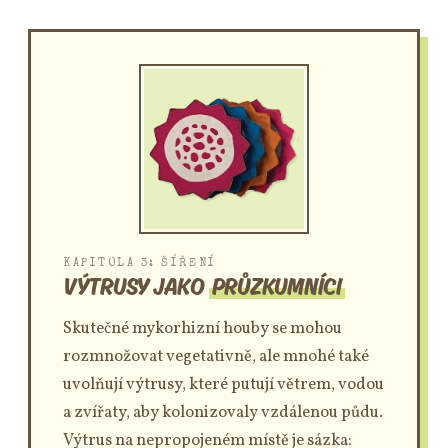
KAPITOLA 3: ŠÍŘENÍ
VÝTRUSY JAKO
PRŮZKUMNÍCI
Skutečné mykorhizní houby se mohou
rozmnožovat vegetativně, ale mnohé také
uvolňují výtrusy, které putují větrem, vodou
a zvířaty, aby kolonizovaly vzdálenou půdu.
Výtrus na nepropojeném místě je sázka: