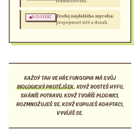
rozmnožování.
Trofej nejdelšího mycelia:
BODOVÁNÍ
propojenost sítě a dosah.
KAŽDÝ TAH VE HŘE FUNGOPIA MÁ SVŮJ
BIOLOGICKÝ PROTĚJŠEK
. KDYŽ ROSTEŠ HYFU,
SHÁNÍŠ POTRAVU. KDYŽ TVOŘÍŠ PLODNICI,
ROZMNOŽUJEŠ SE. KDYŽ KUPUJEŠ ADAPTACI,
VYVÍJÍŠ SE.