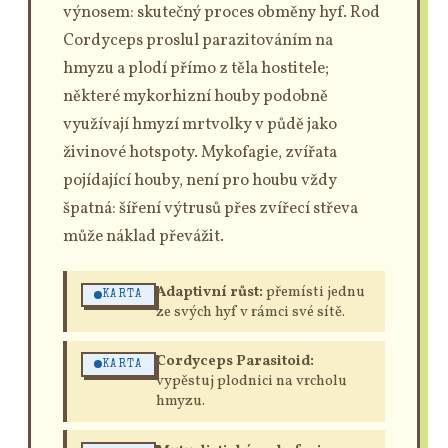
výnosem: skutečný proces obměny hyf. Rod
Cordyceps proslul parazitováním na
hmyzu a plodí přímo z těla hostitele;
některé mykorhizní houby podobně
využívají hmyzí mrtvolky v půdě jako
živinové hotspoty. Mykofagie, zvířata
pojídající houby, není pro houbu vždy
špatná: šíření výtrusů přes zvířecí střeva
může náklad převážit.
Adaptivní růst:
přemísti jednu
KARTA
ze svých hyf v rámci své sítě.
Cordyceps Parasitoid:
KARTA
vypěstuj plodnici na vrcholu
hmyzu.