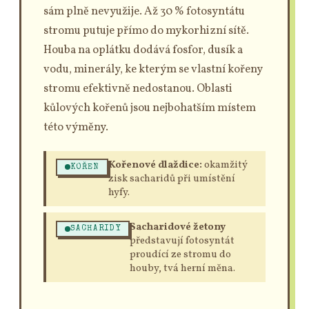
sám plně nevyužije. Až 30 % fotosyntátu
stromu putuje přímo do mykorhizní sítě.
Houba na oplátku dodává fosfor, dusík a
vodu, minerály, ke kterým se vlastní kořeny
stromu efektivně nedostanou. Oblasti
kůlových kořenů jsou nejbohatším místem
této výměny.
Kořenové dlaždice:
okamžitý
KOŘEN
zisk sacharidů při umístění
hyfy.
Sacharidové žetony
SACHARIDY
představují fotosyntát
proudící ze stromu do
houby, tvá herní měna.