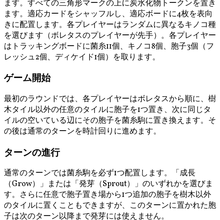
ます。すべての三角形マークの上に炭水化物トークンを置き
ます。適応カードをシャッフルし、適応ボードに4枚を表向
きに配置します。各プレイヤーはランダムに異なるキノコ種
を選びます（ボレタスのプレイヤーが先手）。各プレイヤー
はトラッキングボードに菌糸11個、キノコ8個、胞子3個（フ
レッシュ2個、ディケイド1個）を取ります。
ゲーム開始
最初のラウンドでは、各プレイヤーはボレタスから順に、樹
木タイル以外の任意のタイルに胞子を1つ置き、次に同じタ
イルの空いている辺にその胞子を菌糸駒に置き換えます。そ
の後は通常のターンを時計回りに進めます。
ターンの進行
通常のターンでは菌糸駒を必ず1つ配置します。「成長
（Grow）」または「発芽（Sprout）」のいずれかを選びま
す。さらに任意で胞子置き場から1つ追加の胞子を樹木以外
のタイルに置くこともできますが、このターンに置かれた胞
子は次のターン以降まで発芽には使えません。