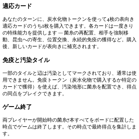
適応カード
あなたのターンに、炭水化物トークンを使って4枚の表向き
適応カードのうち1枚を購入できます。各カードは一度きり
の特殊能力を提供します — 菌糸の再配置、相手を強制移
動、昆虫への寄生、位置交換、永続的免疫の獲得など。購入
後、新しいカードが表向きに補充されます。
免疫と汚染タイル
一部のタイルと辺は汚染としてマークされており、通常は使
用できません。免疫トークン（炭水化物で購入するか特定の
カードで獲得）を使えば、汚染地形に菌糸を配置でき、得点
の同点をブレイクできます。
ゲーム終了
両プレイヤーが開始時の菌糸7本すべてをボードに配置した
時点でゲームは終了します。その時点で最終得点を集計しま
す。