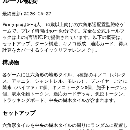
ルール概要
最終更新
:
2026-05-27
Fungopiaは2〜4人、10歳以上向けの六角形辺配置型戦略ゲ
ームで、プレイ時間は30〜60分です。完全な公式ルールブ
ックは上の4言語PDFで提供されています。以下の概要は、
セットアップ、ターン構造、キノコ形成、適応カード、得点
計算をカバーするクイックリファレンスです。
構成物
各ゲームには六角形の地形タイル、4種類のキノコ（ボレタ
ス、アマニタ、シャントレル、モレル）、プレイヤーごとに
菌糸（ハイファ）11個、キノコトークン8個、胞子トークン3
個、炭水化物トークン、適応カードデッキ、免疫トークン、
トラッキングボード、中央の樹木タイルが含まれます。
セットアップ
六角形タイルを中央の樹木タイルの周りにランダムに配置し