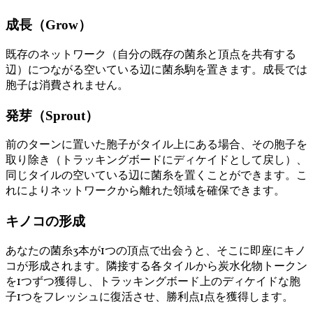
成長（Grow）
既存のネットワーク（自分の既存の菌糸と頂点を共有する
辺）につながる空いている辺に菌糸駒を置きます。成長では
胞子は消費されません。
発芽（Sprout）
前のターンに置いた胞子がタイル上にある場合、その胞子を
取り除き（トラッキングボードにディケイドとして戻し）、
同じタイルの空いている辺に菌糸を置くことができます。こ
れによりネットワークから離れた領域を確保できます。
キノコの形成
あなたの菌糸3本が1つの頂点で出会うと、そこに即座にキノ
コが形成されます。隣接する各タイルから炭水化物トークン
を1つずつ獲得し、トラッキングボード上のディケイドな胞
子1つをフレッシュに復活させ、勝利点1点を獲得します。